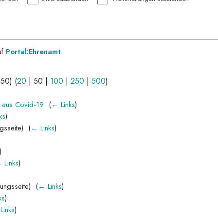
uf
Portal:Ehrenamt
:
 50
) (
20
|
50
|
100
|
250
|
500
)
n aus Covid-19
‎
(
← Links
)
ks
)
gsseite) ‎
(
← Links
)
)
 Links
)
ungsseite) ‎
(
← Links
)
ks
)
Links
)