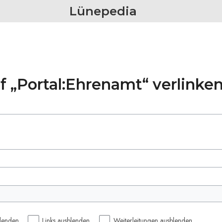
Lünepedia
uf „Portal:Ehrenamt“ verlinke
lenden
Links ausblenden
Weiterleitungen ausblenden