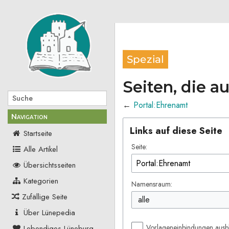
Spezial
Seiten, die a
←
Portal:Ehrenamt
Navigation
Links auf diese Seite
Startseite
Seite:
Alle Artikel
Übersichtsseiten
Kategorien
Namensraum:
Zufällige Seite
alle
Über Lünepedia
Vorlageneinbindungen ausb
Lebendiges Lüneburg