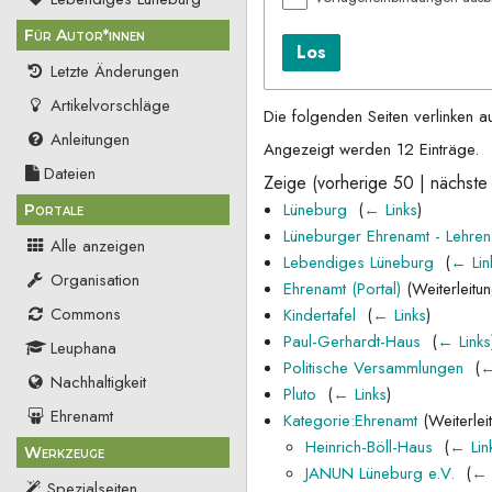
Für Autor*innen
Los
Letzte Änderungen
Artikelvorschläge
Die folgenden Seiten verlinken a
Anleitungen
Angezeigt werden 12 Einträge.
Dateien
Zeige (
vorherige 50
|
nächste
Lüneburg
‎
(
← Links
)
Portale
Lüneburger Ehrenamt - Lehre
Alle anzeigen
Lebendiges Lüneburg
‎
(
← Lin
Organisation
Ehrenamt (Portal)
(Weiterleitun
Commons
Kindertafel
‎
(
← Links
)
Paul-Gerhardt-Haus
‎
(
← Links
Leuphana
Politische Versammlungen
‎
(
←
Nachhaltigkeit
Pluto
‎
(
← Links
)
Ehrenamt
Kategorie:Ehrenamt
(Weiterleit
Heinrich-Böll-Haus
‎
(
← Lin
Werkzeuge
JANUN Lüneburg e.V.
‎
(
← 
Spezialseiten