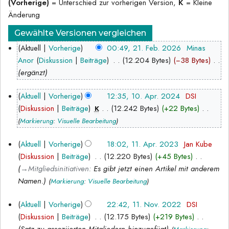
(Vorherige)
= Unterschied zur vorherigen Version,
K
= Kleine
Änderung
21.
Aktuell
Vorherige
00:49, 21. Feb. 2026
‎
Minas
Februar
Anor
Diskussion
Beiträge
‎
12.204 Bytes
−38 Bytes
‎
2026
ergänzt
10.
Aktuell
Vorherige
12:35, 10. Apr. 2024
‎
DSI
April
Diskussion
Beiträge
‎
12.242 Bytes
+22 Bytes
‎
K
K
2024
Markierung
:
Visuelle Bearbeitung
e
11.
Aktuell
Vorherige
18:02, 11. Apr. 2023
‎
Jan Kube
i
April
Diskussion
Beiträge
‎
12.220 Bytes
+45 Bytes
‎
n
2023
→‎Mitgliedsinitiativen
:
Es gibt jetzt einen Artikel mit anderem
e
Namen.
B
Markierung
:
Visuelle Bearbeitung
e
11.
Aktuell
Vorherige
22:42, 11. Nov. 2022
‎
DSI
a
November
Diskussion
Beiträge
‎
12.175 Bytes
+219 Bytes
‎
r