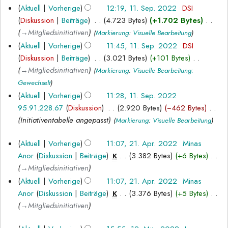
n
i
r
s
e
Aktuell
Vorherige
12:19, 11. Sep. 2022
‎
DSI
g
t
b
u
i
Diskussion
Beiträge
‎
4.723 Bytes
+1.702 Bytes
‎
s
u
e
n
n
→‎Mitgliedsinitiativen
Markierung
:
Visuelle Bearbeitung
z
n
i
g
e
Aktuell
Vorherige
11:45, 11. Sep. 2022
‎
DSI
u
g
t
B
Diskussion
Beiträge
‎
3.021 Bytes
+101 Bytes
‎
s
s
u
e
→‎Mitgliedsinitiativen
Markierung
:
Visuelle Bearbeitung:
a
z
n
a
Gewechselt
m
u
g
r
Aktuell
Vorherige
11:28, 11. Sep. 2022
m
s
s
b
95.91.228.67
Diskussion
‎
2.920 Bytes
−462 Bytes
‎
e
a
z
e
Initiativentabelle angepasst
Markierung
:
Visuelle Bearbeitung
n
m
u
i
f
m
s
t
21.
Aktuell
Vorherige
11:07, 21. Apr. 2022
‎
Minas
a
e
a
u
April
Anor
Diskussion
Beiträge
‎
3.382 Bytes
+6 Bytes
‎
K
s
n
m
n
2022
→‎Mitgliedsinitiativen
s
f
m
g
Aktuell
Vorherige
11:07, 21. Apr. 2022
‎
Minas
u
a
e
s
Anor
Diskussion
Beiträge
‎
3.376 Bytes
+5 Bytes
‎
K
n
s
n
z
→‎Mitgliedsinitiativen
g
s
f
u
u
a
s