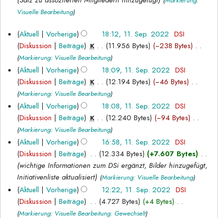
2022
Satz zu assoziierten Mitgliedern hinzugefügt
Markierung
:
b
Visuelle Bearbeitung
e
i
11.
Aktuell
Vorherige
18:12, 11. Sep. 2022
‎
DSI
t
September
Diskussion
Beiträge
‎
11.956 Bytes
−238 Bytes
‎
K
u
K
2022
Markierung
:
Visuelle Bearbeitung
n
e
Aktuell
Vorherige
18:09, 11. Sep. 2022
‎
DSI
g
i
Diskussion
Beiträge
‎
12.194 Bytes
−46 Bytes
‎
K
s
n
K
Markierung
:
Visuelle Bearbeitung
z
e
e
Aktuell
Vorherige
18:08, 11. Sep. 2022
‎
DSI
u
B
i
Diskussion
Beiträge
‎
12.240 Bytes
−94 Bytes
‎
s
K
e
n
K
a
Markierung
:
Visuelle Bearbeitung
a
e
e
m
Aktuell
Vorherige
16:58, 11. Sep. 2022
‎
DSI
r
B
i
m
Diskussion
Beiträge
‎
12.334 Bytes
+7.607 Bytes
‎
b
e
n
e
wichtige Informationen zum DSi ergänzt, Bilder hinzugefügt,
e
a
e
n
Initiativenliste aktualisiert
Markierung
:
Visuelle Bearbeitung
i
r
B
f
Aktuell
Vorherige
12:22, 11. Sep. 2022
‎
DSI
t
b
e
a
Diskussion
Beiträge
‎
4.727 Bytes
+4 Bytes
‎
u
e
a
s
K
Markierung
:
Visuelle Bearbeitung: Gewechselt