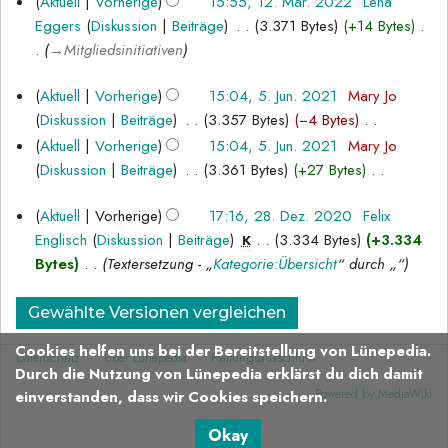
12.
Aktuell
Vorherige
15:55, 12. Mär. 2022
‎
Lena
n
s
a
März
Eggers
Diskussion
Beiträge
‎
3.371 Bytes
+14 Bytes
‎
g
s
m
2022
→‎Mitgliedsinitiativen
u
m
n
5.
e
Aktuell
Vorherige
15:04, 5. Jun. 2021
‎
Mary Jo
g
n
Juni
Diskussion
Beiträge
‎
3.357 Bytes
−4 Bytes
‎
f
K
2021
Aktuell
Vorherige
15:04, 5. Jun. 2021
‎
Mary Jo
a
e
Diskussion
Beiträge
‎
3.361 Bytes
+27 Bytes
‎
s
i
K
28.
s
n
Aktuell
Vorherige
17:16, 28. Dez. 2020
‎
Felix
e
u
Dezember
e
Englisch
Diskussion
Beiträge
‎
3.334 Bytes
+3.334
i
K
n
B
2020
Bytes
‎
Textersetzung - „
Kategorie:Übersicht
“ durch „“
n
g
e
e
a
B
r
e
Cookies helfen uns bei der Bereitstellung von Lünepedia.
b
Datenschutz
Über Lünepedia
Haftungsausschluss
a
Durch die Nutzung von Lünepedia erklärst du dich damit
e
r
Powered by MediaWiki
einverstanden, dass wir Cookies speichern.
i
b
t
e
Okay