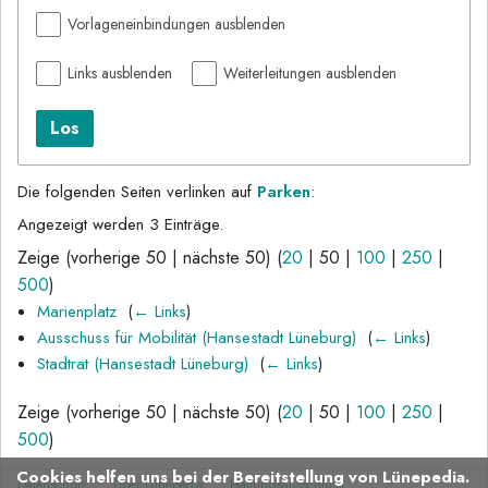
Vorlageneinbindungen ausblenden
Links ausblenden
Weiterleitungen ausblenden
Los
Die folgenden Seiten verlinken auf
Parken
:
Angezeigt werden 3 Einträge.
Zeige (
vorherige 50
|
nächste 50
) (
20
|
50
|
100
|
250
|
500
)
Marienplatz
‎
(
← Links
)
Ausschuss für Mobilität (Hansestadt Lüneburg)
‎
(
← Links
)
Stadtrat (Hansestadt Lüneburg)
‎
(
← Links
)
Zeige (
vorherige 50
|
nächste 50
) (
20
|
50
|
100
|
250
|
500
)
Cookies helfen uns bei der Bereitstellung von Lünepedia.
Datenschutz
Über Lünepedia
Haftungsausschluss