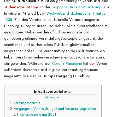
Der
KulturRausch e.V.
ist ein gemeinnütziger Verein und eine
studentische Initiative
an der
Leuphana Universität Lüneburg
. Die
Initiative ist Mitglied beim
Dachverband studentischer Initiativen
(DSi)
. Ziel des Vereins ist es, kulturelle Veranstaltungen in
Lüneburg zu organisieren und dabei lokale Kulturschaffende zu
unterstützen. Dabei werden oft unkonventionelle und
genreübergreifende Veranstaltungskonzepte umgesetzt, die
städtisches und studentisches Publikum gleichermaßen
ansprechen sollen. Die Veranstaltungen des KulturRausch e.V.
haben bereits an vielen verschiedenen Locations in Lüneburg
stattgefunden. Während der
Corona-Pandemie
hat der Verein
außerdem dezentrale und digitale Veranstaltungsformate
umgesetzt, wie den
Kulturspaziergang Lüneburg
.
Inhaltsverzeichnis
1
Vereinsgeschichte
2
Vergangene Veranstaltungen und Veranstaltungsreihen
2.1
Kulturspaziergang 2021