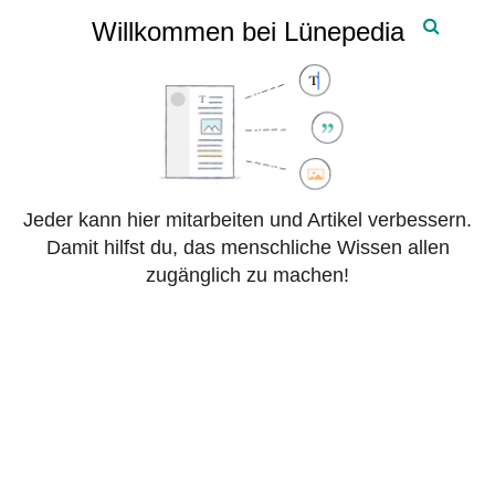
Lünepedia
Willkommen bei Lünepedia
Belegen
Jeder kann hier mitarbeiten und Artikel verbessern.
Text
Einfügen
Damit hilfst du, das menschliche Wissen allen
gestalten
zugänglich zu machen!
Struktur
Änderungen speichern …
Seitenoptionen
Editor
Reparatur
wechseln
Aus Lünepedia
.
Dieser Artikel dient der
Übersicht
und enthält eine
hoffentlich hilfreiche, aber unvollständige Sammlung. Hilf