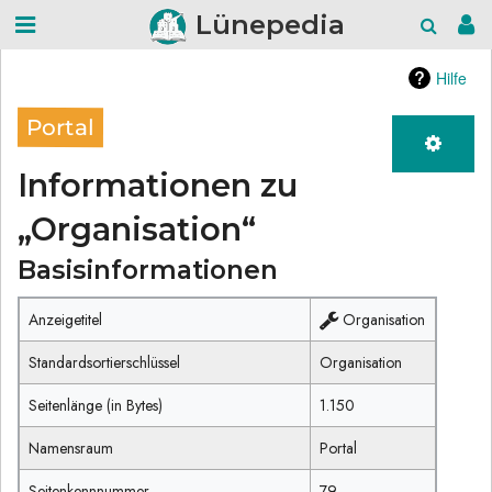
Lünepedia
Hilfe
Portal
Informationen zu
„Organisation“
Basisinformationen
Anzeigetitel
Organisation
Standardsortierschlüssel
Organisation
Seitenlänge (in Bytes)
1.150
Namensraum
Portal
Seitenkennnummer
79