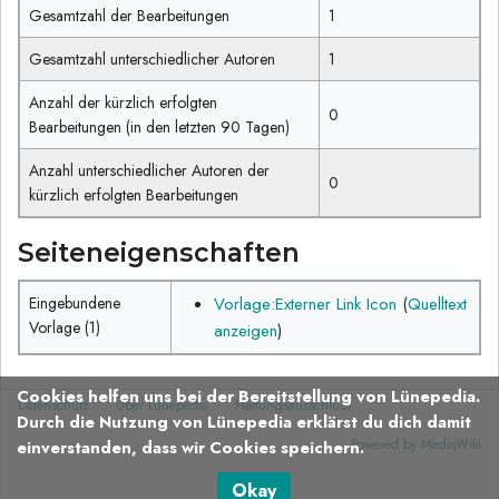
Gesamtzahl der Bearbeitungen
1
Gesamtzahl unterschiedlicher Autoren
1
Anzahl der kürzlich erfolgten
0
Bearbeitungen (in den letzten 90 Tagen)
Anzahl unterschiedlicher Autoren der
0
kürzlich erfolgten Bearbeitungen
Seiteneigenschaften
Eingebundene
Vorlage:Externer Link Icon
(
Quelltext
Vorlage (1)
anzeigen
)
Cookies helfen uns bei der Bereitstellung von Lünepedia.
Datenschutz
Über Lünepedia
Haftungsausschluss
Durch die Nutzung von Lünepedia erklärst du dich damit
Powered by MediaWiki
einverstanden, dass wir Cookies speichern.
Okay