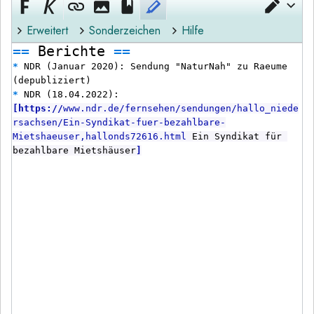
Edito
Erweitert
Sonderzeichen
Hilfe
==
 Berichte 
==
*
 NDR (Januar 2020): Sendung "NaturNah" zu Raeume 
(depubliziert)
*
 NDR (18.04.2022): 
[
https://
www.ndr.de/fernsehen/sendungen/hallo_niede
rsachsen/Ein-Syndikat-fuer-bezahlbare-
Mietshaeuser,hallonds72616.html
Ein Syndikat für 
bezahlbare Mietshäuser
]