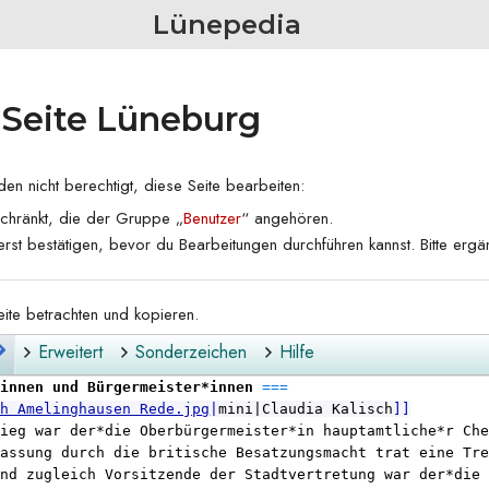
Lünepedia
 Seite Lüneburg
n nicht berechtigt, diese Seite bearbeiten:
schränkt, die der Gruppe „
Benutzer
“ angehören.
rst bestätigen, bevor du Bearbeitungen durchführen kannst. Bitte erg
eite betrachten und kopieren.
Erweitert
Sonderzeichen
Hilfe
*innen und Bürgermeister*innen 
===
ch Amelinghausen Rede.jpg
|
mini|Claudia Kalisch
]]
ieg war der*die Oberbürgermeister*in hauptamtliche*r Che
assung durch die britische Besatzungsmacht trat eine Tre
nd zugleich Vorsitzende der Stadtvertretung war der*die 