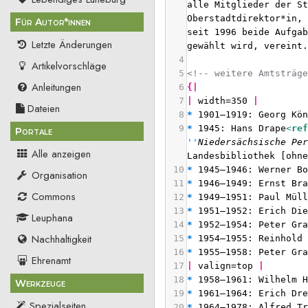
alle Mitglieder der St
Oberstadtdirektor*in, 
Für Autor*innen
seit 1996 beide Aufgab
Letzte Änderungen
gewählt wird, vereint
4
Artikelvorschläge
5
<!-- weitere Amtsträg
Anleitungen
6
{|
7
| 
width=350 
|
Dateien
8
*
 1901–1919: Georg Kö
9
*
 1945: Hans Drape
<
re
Portale
''
Niedersächsische Pe
Alle anzeigen
Landesbibliothek [ohn
10
*
 1945–1946: Werner B
Organisation
11
*
 1946–1949: Ernst Br
Commons
12
*
 1949–1951: Paul Mül
13
*
 1951–1952: Erich Di
Leuphana
14
*
 1952–1954: Peter Gr
Nachhaltigkeit
15
*
 1954–1955: Reinhold
16
*
 1955–1958: Peter Gr
Ehrenamt
17
| 
valign=top 
|
18
*
 1958–1961: Wilhelm 
Werkzeuge
19
*
 1961–1964: Erich Dr
Spezialseiten
20
*
 1964–1978: Alfred T