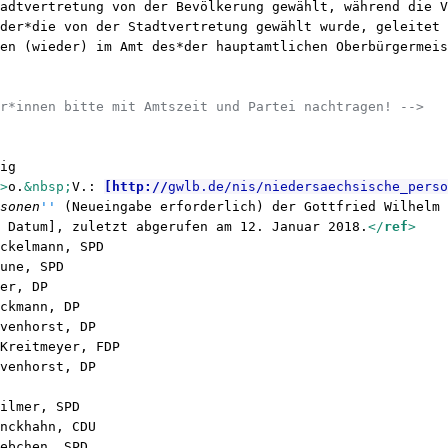
adtvertretung von der Bevölkerung gewählt, während die V
der*die von der Stadtvertretung gewählt wurde, geleitet 
en (wieder) im Amt des*der hauptamtlichen Oberbürgermeis
.
er*innen bitte mit Amtszeit und Partei nachtragen! -->
nig
f
>
o.
&nbsp;
V.: 
[
http://
gwlb.de/nis/niedersaechsische_pers
rsonen
''
 (Neueingabe erforderlich) der Gottfried Wilhelm 
e Datum], zuletzt abgerufen am 12. Januar 2018.
</
ref
>
ockelmann, SPD
aune, SPD
ler, DP
eckmann, DP
avenhorst, DP
 Kreitmeyer, FDP
avenhorst, DP
Hilmer, SPD
enckhahn, CDU
rebchen, SPD