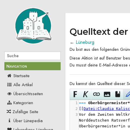
Quelltext der
←
Lüneburg
Du bist aus den folgenden Gründe
Diese Aktion ist auf Benutzer be
Du musst deine E-Mail-Adresse e
Navigation
Startseite
Du kannst den Quelltext dieser S
Alle Artikel
Übersichtsseiten
Kategorien
1
===
 Oberbürgermeister
2
[[
Datei:Claudia Kalis
Zufällige Seite
3
Vor dem Zweiten Weltkr
Über Lünepedia
Norddeutschen Ratsverf
Oberbürgermeister*in u
Lebendiges Lüneburg